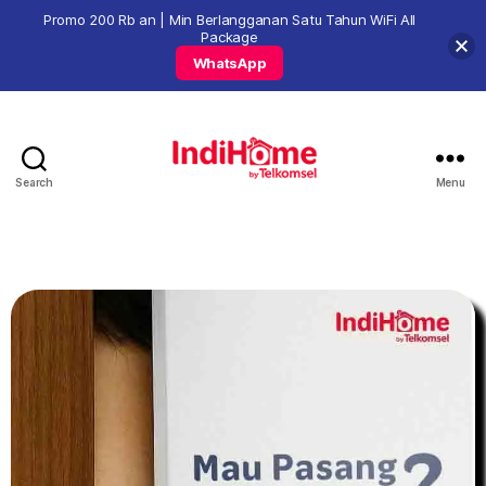
Promo 200 Rb an | Min Berlangganan Satu Tahun WiFi All
Package
WhatsApp
Search
Menu