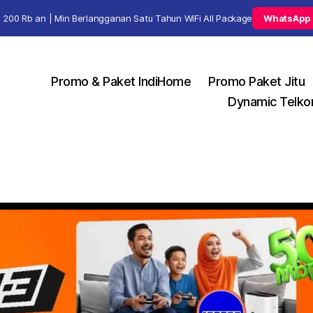
 200 Rb an | Min Berlangganan Satu Tahun WiFi All Package
WhatsApp
Promo & Paket IndiHome
Promo Paket Jitu
Dynamic Telko