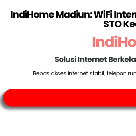
IndiHome Madiun: WiFi Inter
STO Ke
IndiH
Solusi Internet Berke
Bebas akses internet stabil, telepon r