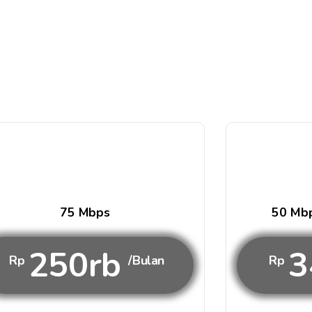
75 Mbps
50 Mbp
250rb
3
Rp
/Bulan
Rp