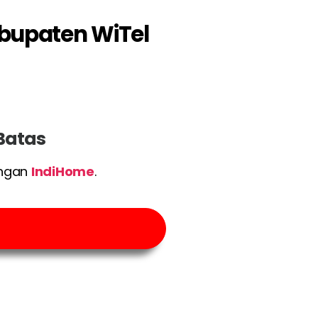
abupaten WiTel
 Batas
engan
IndiHome
.