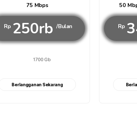
75 Mbps
50 Mbp
250rb
3
Rp
/Bulan
Rp
1700 Gb
Berlangganan Sekarang
Berl