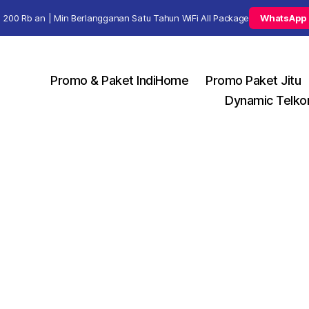
 200 Rb an | Min Berlangganan Satu Tahun WiFi All Package
WhatsApp
Promo & Paket IndiHome
Promo Paket Jitu
Dynamic Telko