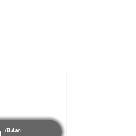
b
/Bulan