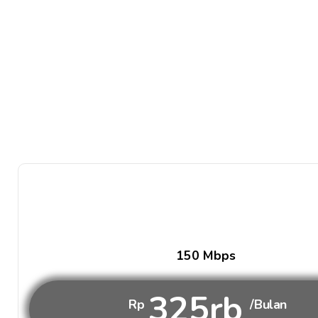
150 Mbps
325rb
Rp
/Bulan