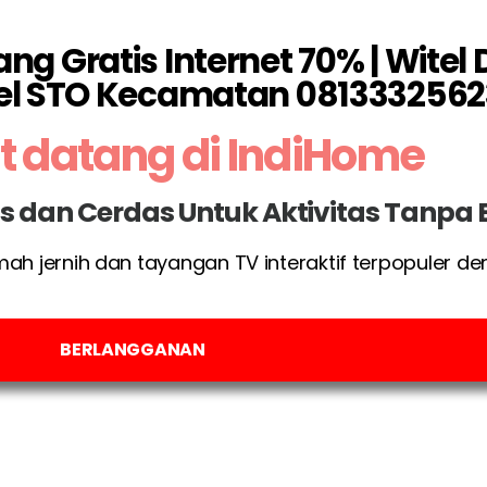
g Gratis Internet 70% | Witel
el STO Kecamatan 0813332562
 datang di IndiHome
las dan Cerdas Untuk Aktivitas Tanpa
umah jernih dan tayangan TV interaktif terpopuler d
BERLANGGANAN