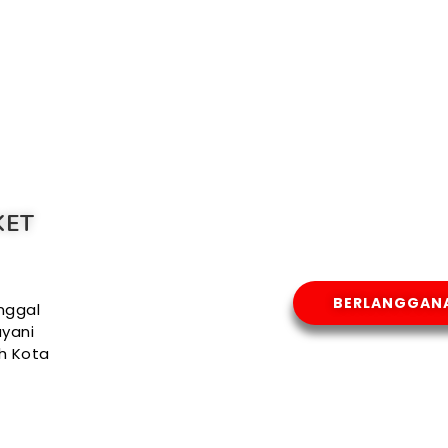
KET
BERLANGGAN
nggal
yani
uh Kota