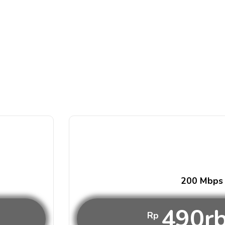
200 Mbps
490r
Rp