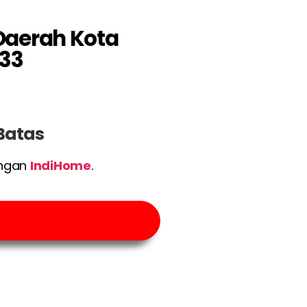
 Daerah Kota
33
 Batas
engan
IndiHome
.