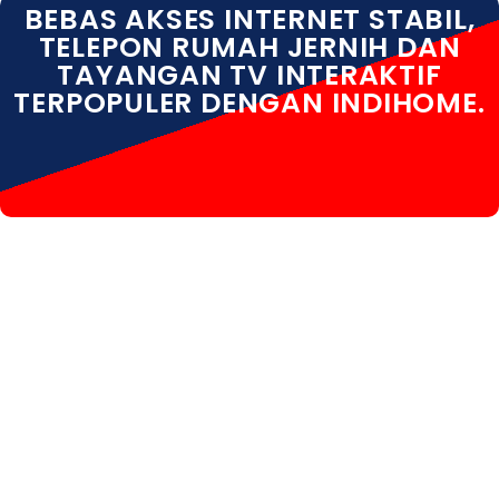
BEBAS AKSES INTERNET STABIL,
TELEPON RUMAH JERNIH DAN
TAYANGAN TV INTERAKTIF
TERPOPULER DENGAN INDIHOME.
INDIHOME KENDAL INDIHOME KENDAL DAFTAR
INDIHOME KENDAL HARGA INDIHOME KENDAL INFO
INDIHOME KENDAL KOTA INDIHOME KENDAL PASANG
WIFI INDIHOME KENDAL PEMASANGAN INDIHOME
KENDAL PERUMAHAN INDIHOME KENDAL PROMO
INDIHOME KENDAL REGISTRASI INDIHOME KENDAL
SALES INDIHOME KENDAL WA INDIHOME KENDAL
WHATSAPP INDIHOME KENDAL WIFI