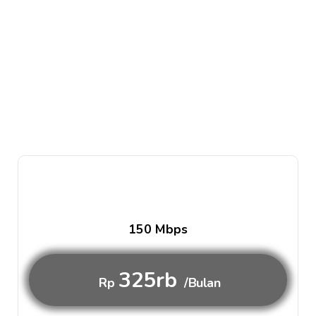
150 Mbps
325rb
Rp
/Bulan