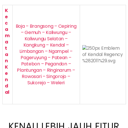
K
e
c
Boja – Brangsong – Cepiring
a
– Gemuh – Kaliwungu –
m
Kaliwungu Selatan –
a
Kangkung – Kendal –
t
Limbangan – Ngampel –
a
Pageruyung – Patean –
n
Patebon – Pegandon –
K
Plantungan – Ringinarum –
e
Rowosari – Singorojo –
n
Sukorejo – Weleri
d
al
KENALI LEBIH JAUH FITUR