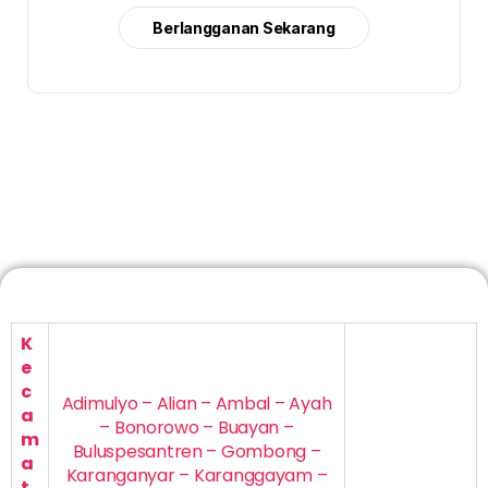
Berlangganan Sekarang
K
e
c
Adimulyo – Alian – Ambal – Ayah
a
– Bonorowo – Buayan –
m
Buluspesantren – Gombong –
a
Karanganyar – Karanggayam –
t