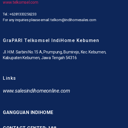
www.telkomsel.com
Tel.: +6281333256233
For any inquiries please email: telkom@indihomesales.com
GraPARI Telkomsel IndiHome Kebumen
Jl. H.M. Sarbini No.15 A, Prumpung, Bumirejo, Kec. Kebumen,
Kabupaten Kebumen, Jawa Tengah 54316
Links
www.
salesindihomeonline.com
GANGGUAN INDIHOME