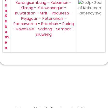
Karangsambung – Kebumen –
a
Klirong – Kutowinangun –
n
Kuwarasan – Mirit – Padureso –
K
Pejagoan – Petanahan –
e
Poncowarno – Prembun – Puring
b
– Rowokele – Sadang – Sempor –
u
Sruweng
m
e
n