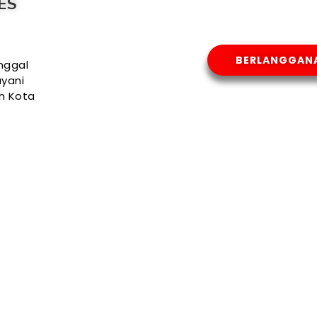
ES
BERLANGGAN
nggal
yani
uh Kota