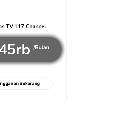
s TV 117 Channel
45rb
/Bulan
angganan Sekarang