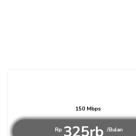
150 Mbps
325rb
Rp
/Bulan