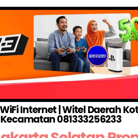
WiFi Internet | Witel Daerah K
O Kecamatan 081333256233
akarta Selatan Pr