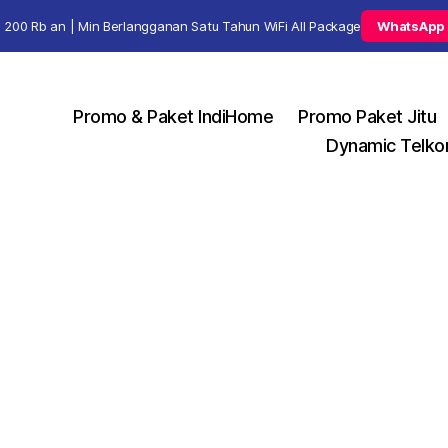
 200 Rb an | Min Berlangganan Satu Tahun WiFi All Package
WhatsApp
Promo & Paket IndiHome
Promo Paket Jitu
Dynamic Telko