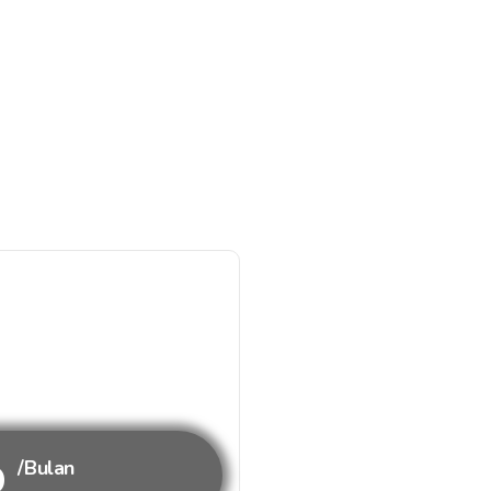
b
/Bulan