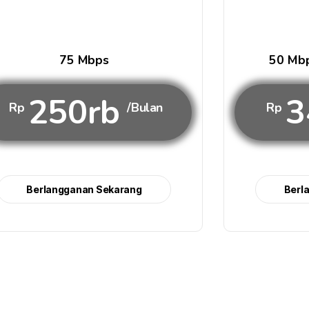
75 Mbps
50 Mbp
250rb
3
Rp
/Bulan
Rp
Berlangganan Sekarang
Berl