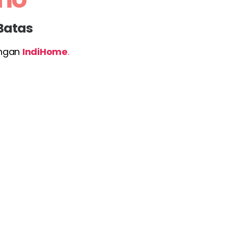
 Batas
engan
IndiHome
.