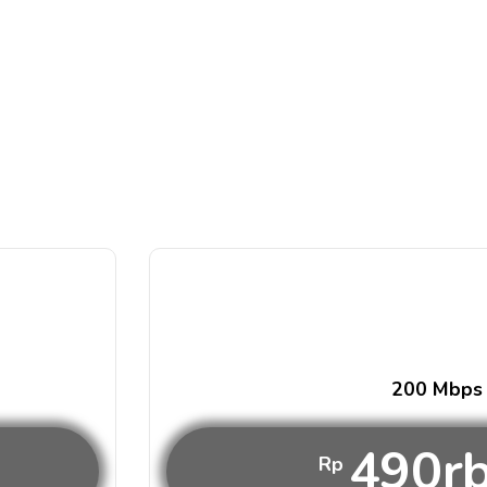
200 Mbps
490r
Rp