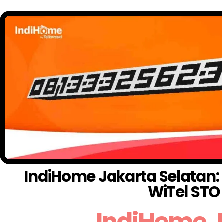
IndiHome Jakarta Selatan: 
WiTel ST
IndiHome J