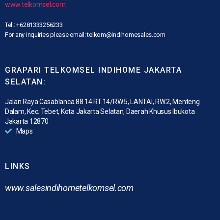
www.telkomsel.com
Tel.: +6281333256233
For any inquiries please email: telkom@indihomesales.com
GRAPARI TELKOMSEL INDIHOME JAKARTA
SELATAN:
Jalan Raya Casablanca.88 14 RT.14/RW.5, LANTAI, RW.2, Menteng
Dalam, Kec. Tebet, Kota Jakarta Selatan, Daerah Khusus Ibukota
Jakarta 12870
Maps
LINKS
www.
salesindihometelkomsel.com