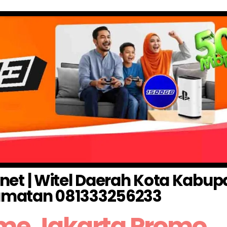
rnet | Witel Daerah Kota Kabup
matan 081333256233
me Jakarta Promo