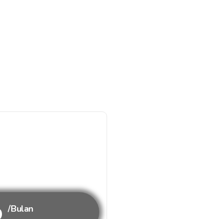
b
/Bulan