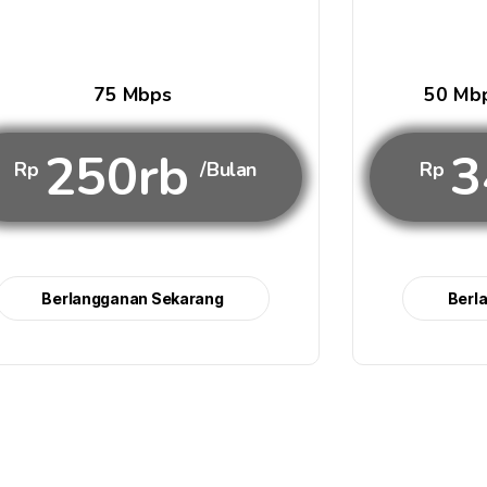
75 Mbps
50 Mbp
250rb
3
Rp
/Bulan
Rp
Berlangganan Sekarang
Berl