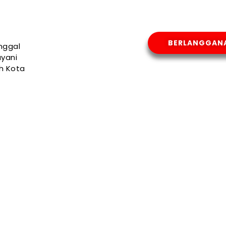
BERLANGGAN
nggal
yani
uh Kota