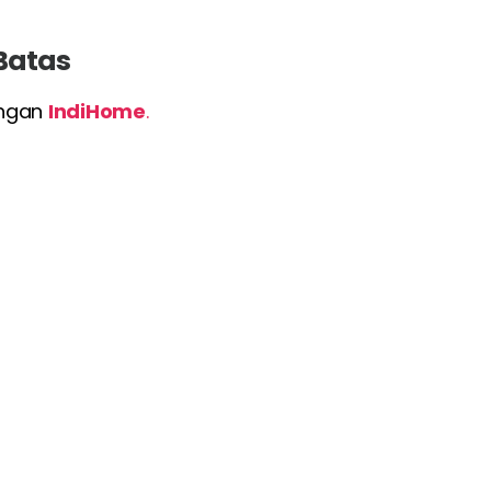
 Batas
engan
IndiHome
.