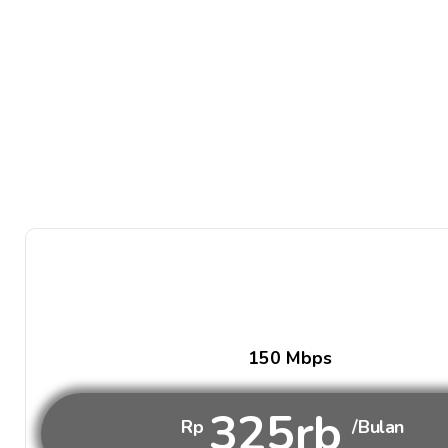
150 Mbps
325rb
Rp
/Bulan