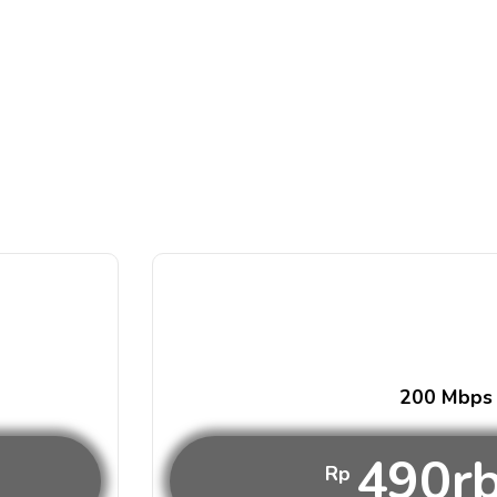
200 Mbps
490r
Rp