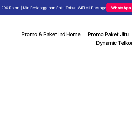
 200 Rb an | Min Berlangganan Satu Tahun WiFi All Package
WhatsApp
Promo & Paket IndiHome
Promo Paket Jitu
Dynamic Telko