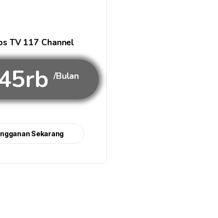
s TV 117 Channel
45rb
/Bulan
angganan Sekarang