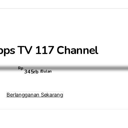
bps TV 117 Channel
Rp
345rb
/Bulan
Berlangganan Sekarang