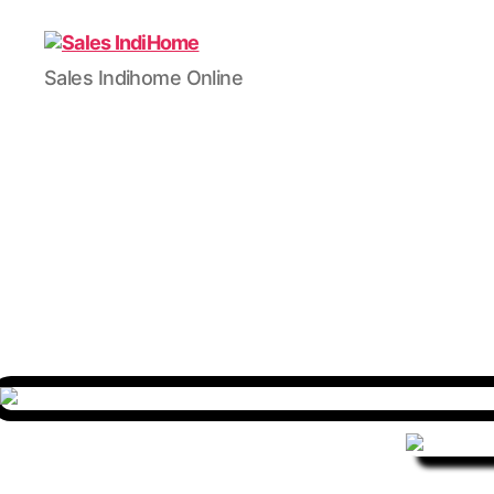
IndiHome
Sales Indihome Online
By
Telkomsel