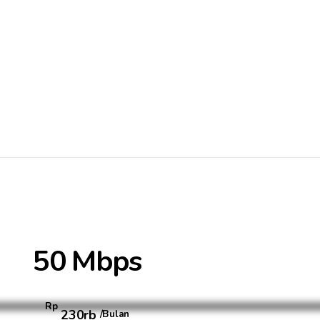
50 Mbps
Rp
230rb
/Bulan