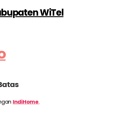
Kabupaten WiTel
o
 Batas
engan
IndiHome
.