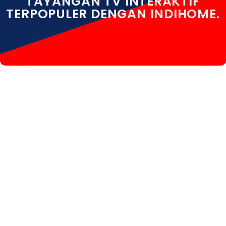
TAYANGAN TV INTERAKTIF
TERPOPULER DENGAN INDIHOME.
INDIHOME GEDANGAN INDIHOME GEDANGAN DAFTAR
INDIHOME GEDANGAN INFO INDIHOME GEDANGAN
SIDOARJO INDIHOME GEDANGAN PASANG INDIHOME
GEDANGAN PASANG WIFI INDIHOME GEDANGAN
PEMASANGAN INDIHOME GEDANGAN PROMO
INDIHOME GEDANGAN REGISTRASI INDIHOME
GEDANGAN RUMAH INDIHOME GEDANGAN SALES
INDIHOME GEDANGAN WA INDIHOME GEDANGAN
WHATSAPP INDIHOME GEDANGAN WIFI