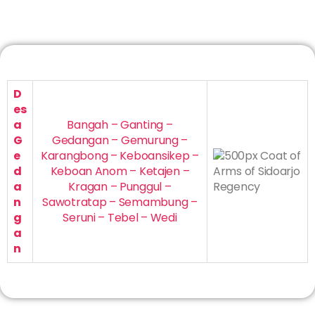
D
es
a
Bangah – Ganting –
G
Gedangan – Gemurung –
e
Karangbong – Keboansikep –
d
Keboan Anom – Ketajen –
a
Kragan – Punggul –
n
Sawotratap – Semambung –
g
Seruni – Tebel – Wedi
a
n