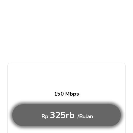
150 Mbps
325rb
Rp
/Bulan