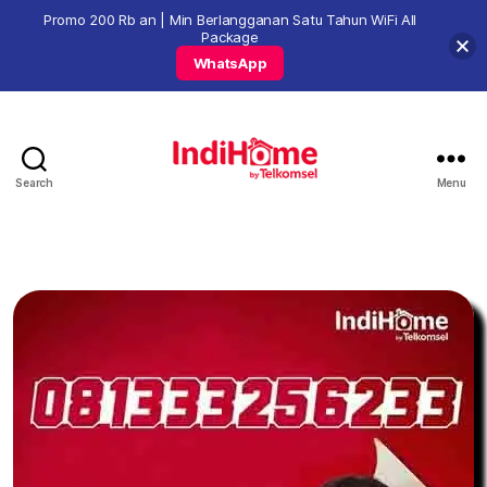
Promo 200 Rb an | Min Berlangganan Satu Tahun WiFi All
Package
WhatsApp
Search
Menu