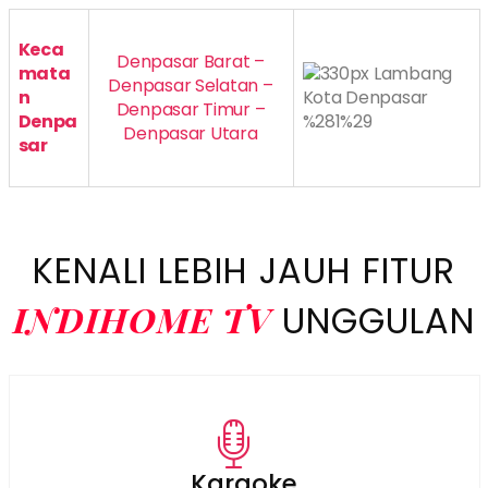
Keca
Denpasar Barat –
mata
Denpasar Selatan –
n
Denpasar Timur –
Denpa
Denpasar Utara
sar
KENALI LEBIH JAUH FITUR
INDIHOME TV
UNGGULAN
Karaoke