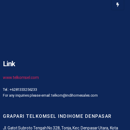
Link
www.telkomsel.com
Tel.: +6281333256233
For any inquiries please email: telkom@indihomesales.com
GRAPARI TELKOMSEL INDIHOME DENPASAR
Jl. Gatot Subroto Tengah No.328, Tonja, Kec. Denpasar Utara, Kota