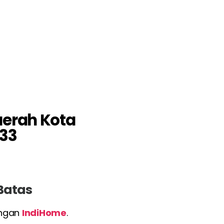
aerah Kota
33
 Batas
engan
IndiHome
.