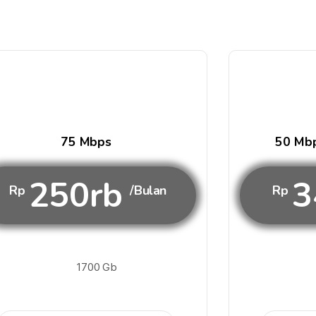
75 Mbps
50 Mbp
250rb
3
Rp
/Bulan
Rp
1700 Gb