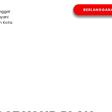
BERLANGGAN
nggal
yani
uh Kota