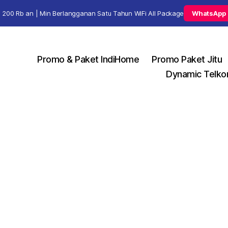
 200 Rb an | Min Berlangganan Satu Tahun WiFi All Package
WhatsApp
Promo & Paket IndiHome
Promo Paket Jitu
Dynamic Telko