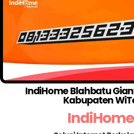
IndiHome Blahbatu Gianya
Kabupaten WiT
IndiHome