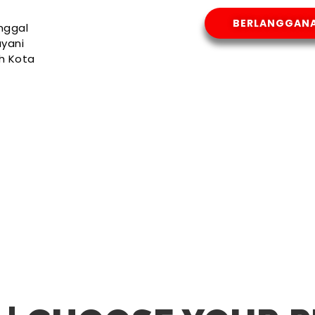
BERLANGGAN
nggal
yani
uh Kota