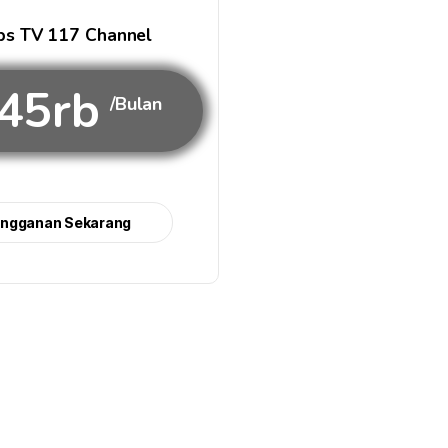
s TV 117 Channel
45rb
/Bulan
angganan Sekarang