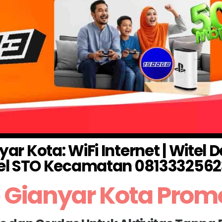
r Kota: WiFi Internet | Witel 
el STO Kecamatan 0813332562
 Gianyar Kota Prom