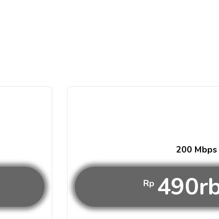
200 Mbps
490r
Rp