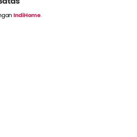
 Batas
engan
IndiHome
.