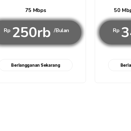
75 Mbps
50 Mbp
250rb
3
Rp
/Bulan
Rp
Berlangganan Sekarang
Berl