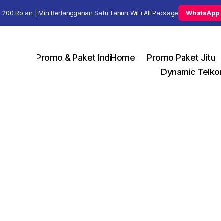
 200 Rb an | Min Berlangganan Satu Tahun WiFi All Package
WhatsApp
Promo & Paket IndiHome
Promo Paket Jitu
Dynamic Telko