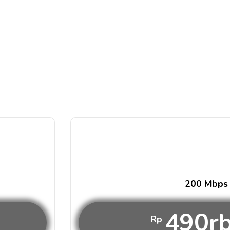
200 Mbps
490r
Rp