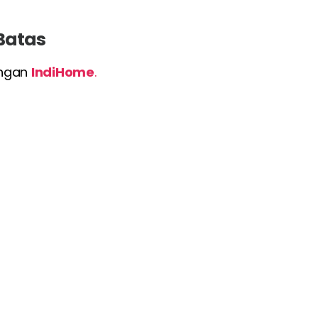
 Batas
engan
IndiHome
.