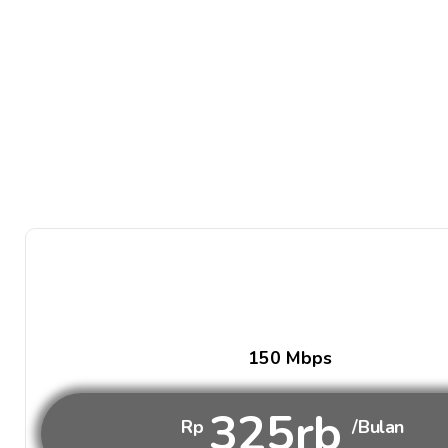
150 Mbps
325rb
Rp
/Bulan