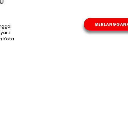
AU
BERLANGGAN
nggal
yani
uh Kota