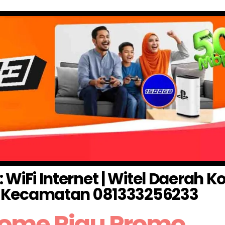
iFi Internet | Witel Daerah 
O Kecamatan 081333256233
Home Riau Promo