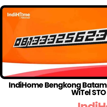
IndiHome Bengkong Batam: W
WiTel ST
Indi