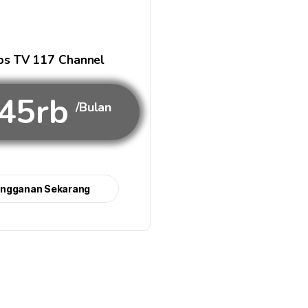
s TV 117 Channel
45rb
/Bulan
angganan Sekarang