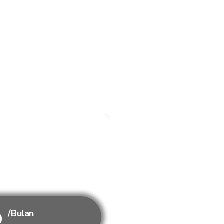
b
/Bulan