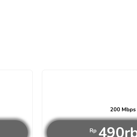
200 Mbps
490r
Rp