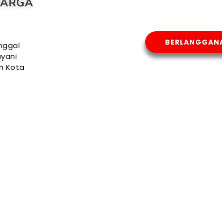
HARGA
BERLANGGAN
nggal
yani
uh Kota