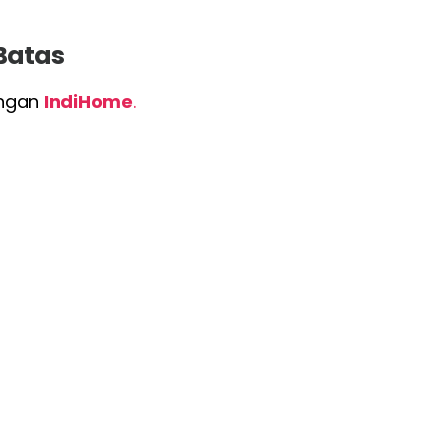
 Batas
engan
IndiHome
.