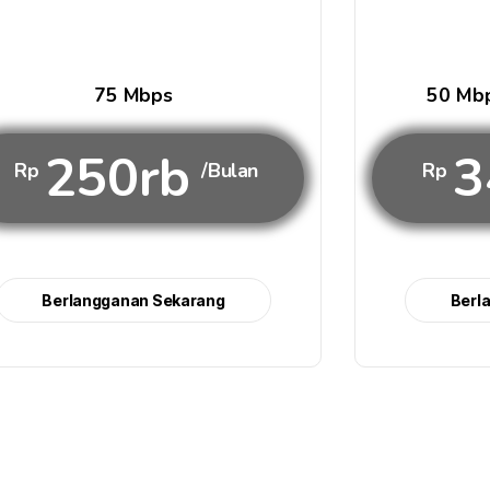
75 Mbps
50 Mbp
250rb
3
Rp
/Bulan
Rp
Berlangganan Sekarang
Berl