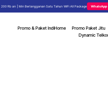
 200 Rb an | Min Berlangganan Satu Tahun WiFi All Package
WhatsApp
Promo & Paket IndiHome
Promo Paket Jitu
Dynamic Telko