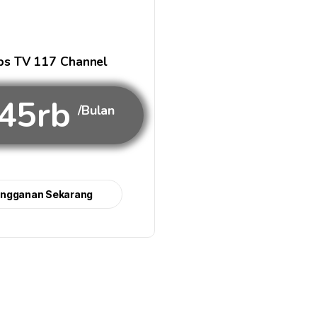
s TV 117 Channel
45rb
/Bulan
angganan Sekarang