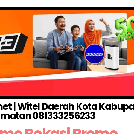
rnet | Witel Daerah Kota Kabup
matan 081333256233
ome Bekasi Promo