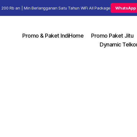
 200 Rb an | Min Berlangganan Satu Tahun WiFi All Package
WhatsApp
Promo & Paket IndiHome
Promo Paket Jitu
Dynamic Telko