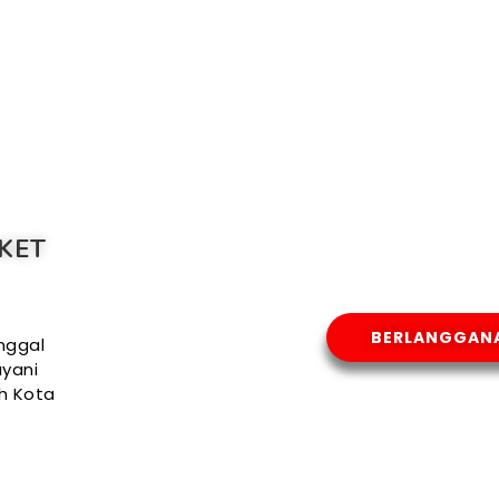
KET
BERLANGGAN
nggal
yani
uh Kota