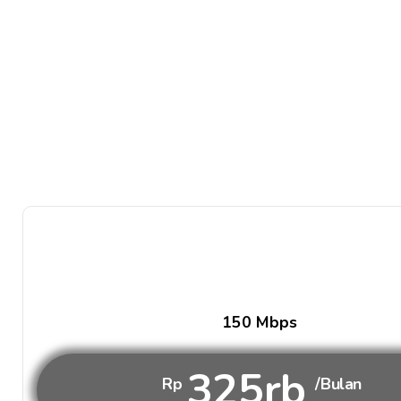
150 Mbps
325rb
Rp
/Bulan