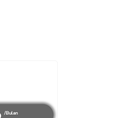
b
/Bulan