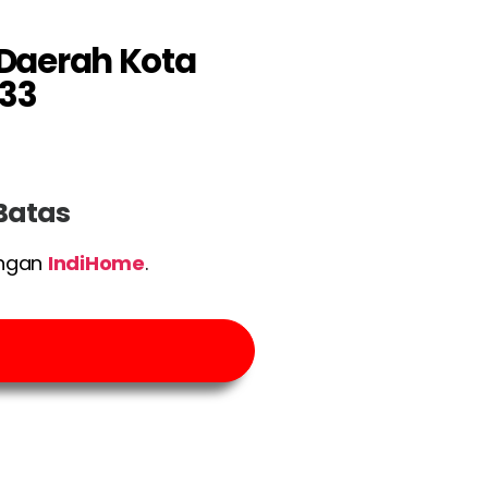
 Daerah Kota
33
 Batas
engan
IndiHome
.