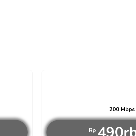
200 Mbps
490r
Rp