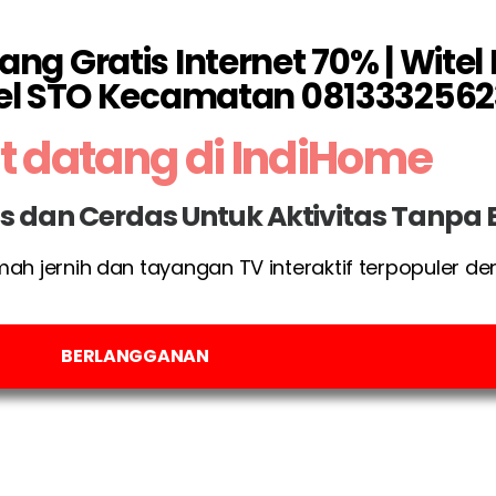
g Gratis Internet 70% | Witel
el STO Kecamatan 0813332562
 datang di IndiHome
las dan Cerdas Untuk Aktivitas Tanpa
umah jernih dan tayangan TV interaktif terpopuler d
BERLANGGANAN