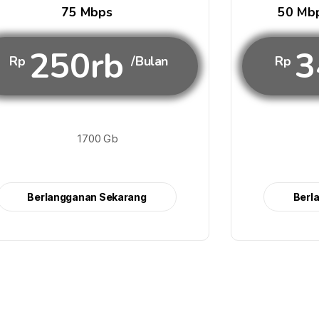
75 Mbps
50 Mbp
250rb
3
Rp
/Bulan
Rp
1700 Gb
Berlangganan Sekarang
Berl