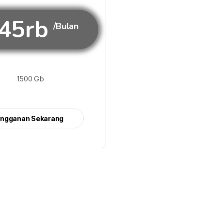
45rb
/Bulan
1500 Gb
angganan Sekarang