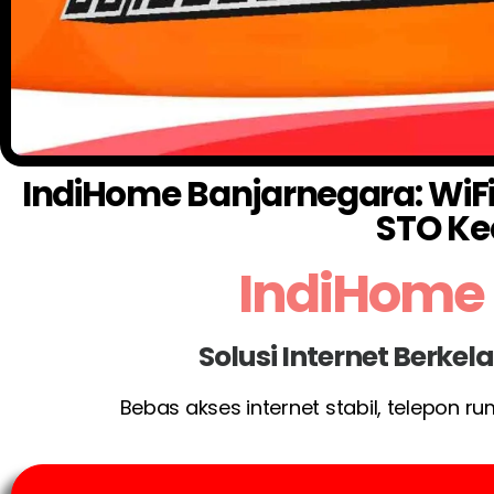
IndiHome Banjarnegara: WiFi 
STO Ke
IndiHome
Solusi Internet Berke
Bebas akses internet stabil, telepon r