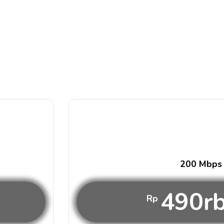
200 Mbps
490r
Rp