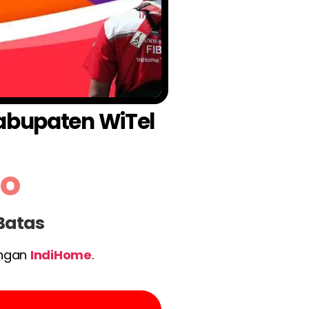
Kabupaten WiTel
mo
 Batas
engan
IndiHome
.