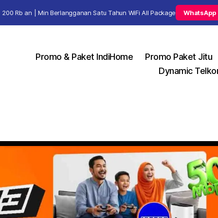
 200 Rb an | Min Berlangganan Satu Tahun WiFi All Package
WhatsApp
Promo & Paket IndiHome
Promo Paket Jitu
Dynamic Telko