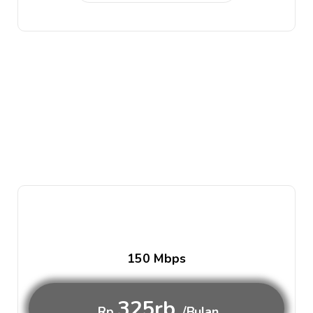
150 Mbps
325rb
Rp
/Bulan