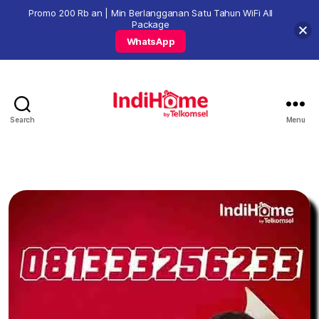
Promo 200 Rb an | Min Berlangganan Satu Tahun WiFi All
Package
WhatsApp
Search
Menu