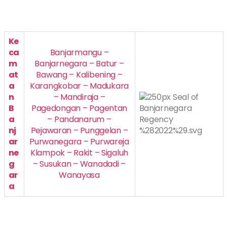
Ke
ca
Banjarmangu –
m
Banjarnegara – Batur –
at
Bawang – Kalibening –
a
Karangkobar – Madukara
n
– Mandiraja –
B
Pagedongan – Pagentan
a
– Pandanarum –
nj
Pejawaran – Punggelan –
ar
Purwanegara – Purwareja
ne
Klampok – Rakit – Sigaluh
g
– Susukan – Wanadadi –
ar
Wanayasa
a