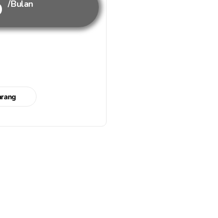
b
/Bulan
arang