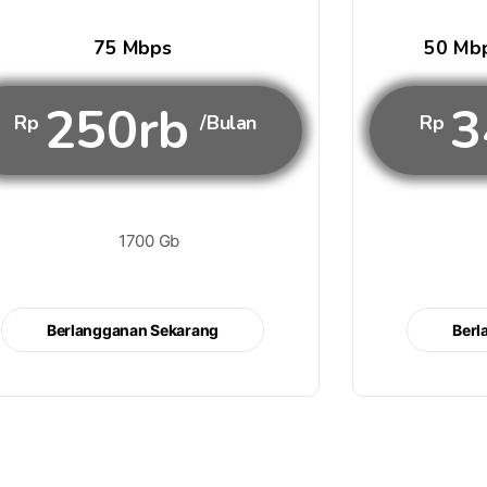
75 Mbps
50 Mbp
250rb
3
Rp
/Bulan
Rp
1700 Gb
Berlangganan Sekarang
Berl