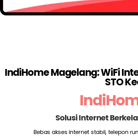
IndiHome Magelang: WiFi Inte
STO Ke
IndiHo
Solusi Internet Berke
Bebas akses internet stabil, telepon r