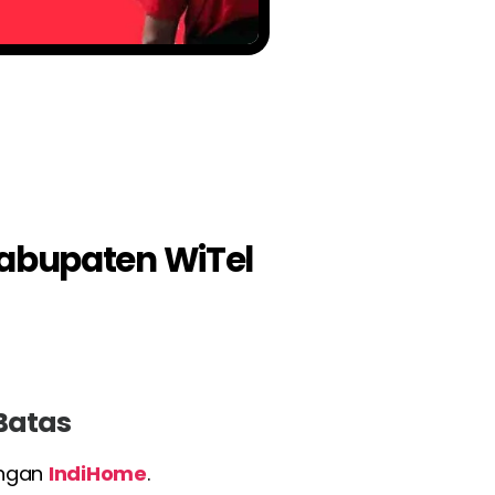
Kabupaten WiTel
 Batas
engan
IndiHome
.