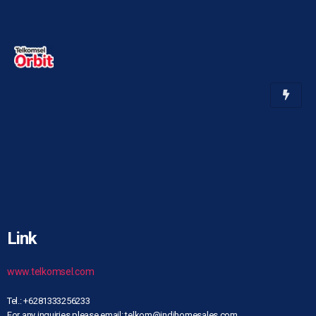
Link
www.telkomsel.com
Tel.: +6281333256233
For any inquiries please email: telkom@indihomesales.com