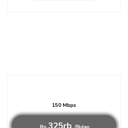
150 Mbps
325rb
Rp
/Bulan