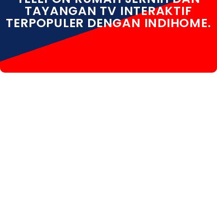
TAYANGAN TV INTERAKTIF
TERPOPULER DENGAN INDIHOME.
INDIHOME TEGAL INDIHOME TEGAL DAFTAR INDIHOME
TEGAL HARGA INDIHOME TEGAL INFO INDIHOME
TEGAL KOTA INDIHOME TEGAL PASANG WIFI
INDIHOME TEGAL PEMASANGAN INDIHOME TEGAL
PERUMAHAN INDIHOME TEGAL PROMO INDIHOME
TEGAL REGISTRASI INDIHOME TEGAL SALES INDIHOME
TEGAL WA INDIHOME TEGAL WHATSAPP INDIHOME
TEGAL WIFI