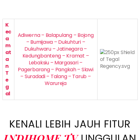
K
ec
Adiwerna – Balapulang – Bojong
a
– Bumijawa – Dukuhturi –
m
Dukuhwaru – Jatinegara –
at
Kedungbanteng – Kramat –
a
Lebaksiu – Margasari –
n
Pagerbarang – Pangkah – Slawi
T
– Suradadi – Talang – Tarub –
e
Warureja
g
al
KENALI LEBIH JAUH FITUR
INDIHOME TV
UNGGULAN