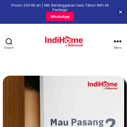
Promo 200 Rb an | Min Berlangganan Satu Tahun WiFi All
Package
WhatsApp
Search
Menu