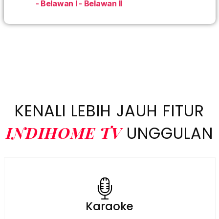
- Belawan I - Belawan II
IndiHome Medan Belawan IndiHome Medan Belawan
Daftar IndiHome Medan Belawan Info IndiHome
Medan Belawan Promo IndiHome Medan Belawan
Paket IndiHome Medan Belawan Pasang IndiHome
Medan Belawan registrasi IndiHome Medan Belawan
Sales IndiHome Medan Belawan WA IndiHome Medan
Belawan WiFi
KENALI LEBIH JAUH FITUR
INDIHOME TV
UNGGULAN
Karaoke