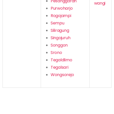
Pesanggaran
Purwoharjo
Rogojampi
Sempu
Siliragung
Singojuruh
Songgon
Srono
Tegaldlimo
Tegalsari
Wongsorejo