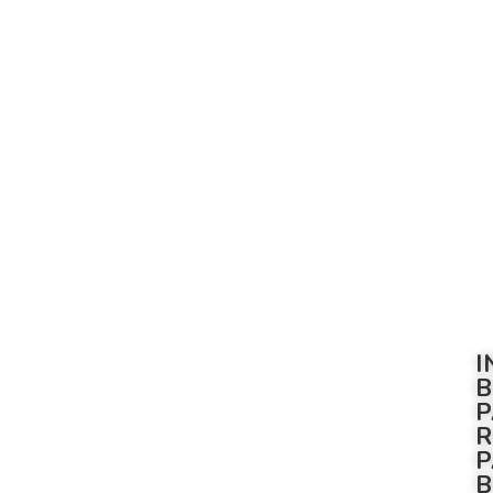
I
B
P
R
P
B