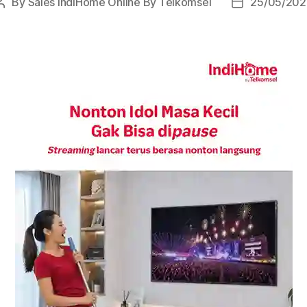
By
Sales IndiHome Online By Telkomsel
25/05/202