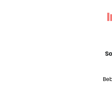
So
Beb