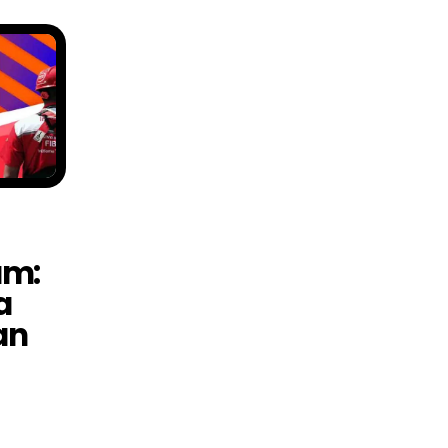
am:
a
an