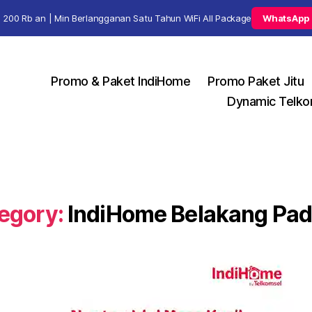
 200 Rb an | Min Berlangganan Satu Tahun WiFi All Package
WhatsApp
Promo & Paket IndiHome
Promo Paket Jitu
Dynamic Telko
egory:
IndiHome Belakang Pa