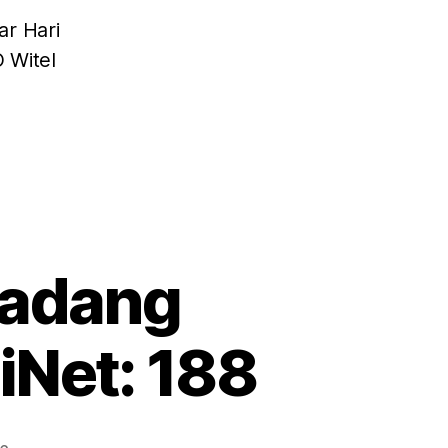
r Hari
 Witel
Padang
iNet: 188