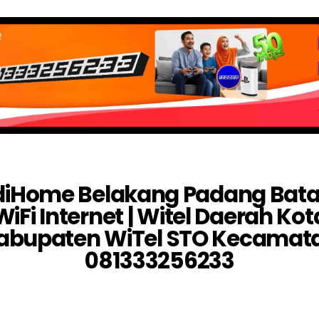
diHome Belakang Padang Bat
WiFi Internet | Witel Daerah Kot
abupaten WiTel STO Kecamat
081333256233