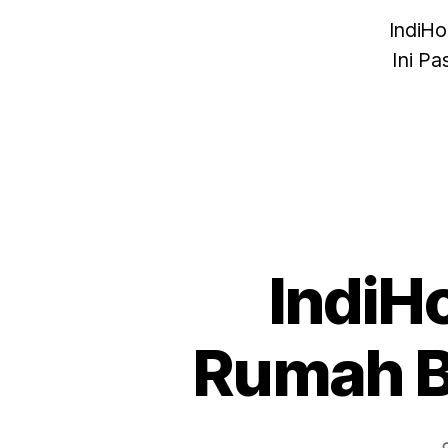
IndiH
Ini P
IndiH
Rumah Ba