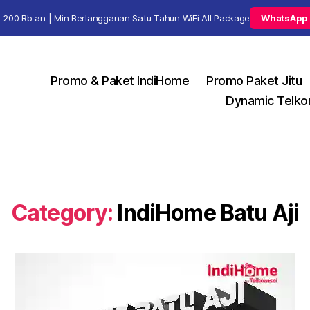
 200 Rb an | Min Berlangganan Satu Tahun WiFi All Package
WhatsApp
Promo & Paket IndiHome
Promo Paket Jitu
Dynamic Telko
Category:
IndiHome Batu Aji