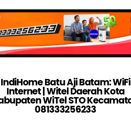
IndiHome Batu Aji Batam: WiFi
Internet | Witel Daerah Kota
abupaten WiTel STO Kecamat
081333256233