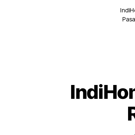
IndiH
Pasa
IndiHo