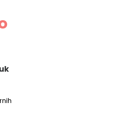
o
tuk
rnih