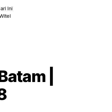
ri Ini
Witel
Batam |
8