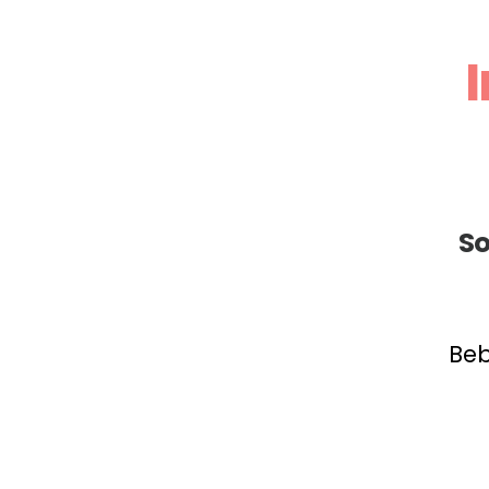
So
Beb